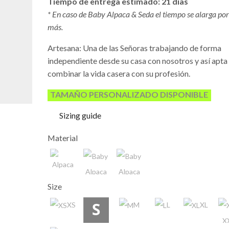
Tiempo de entrega estimado: 21
días
* En caso de Baby Alpaca & Seda el tiempo se alarga por
más.
Artesana: Una de las Señoras trabajando de forma
independiente desde su casa con nosotros y así apta
combinar la vida casera con su profesión.
TAMAÑO PERSONALIZADO DISPONIBLE
Sizing guide
Material
Alpaca
Size
Baby
Alpaca
XS
M
L
XL
Baby
X