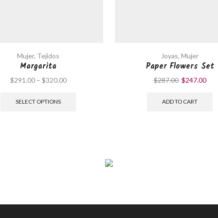
Mujer
,
Tejidos
Joyas
,
Mujer
Margarita
Paper Flowers Set
$
291.00
–
$
320.00
$
287.00
$
247.00
SELECT OPTIONS
ADD TO CART