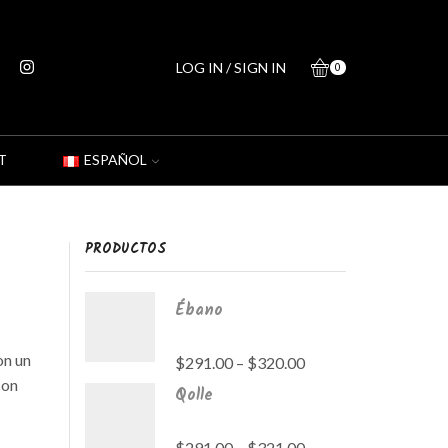
LOG IN / SIGN IN
0
T
ESPAÑOL
PRODUCTOS
Ébano
on un
$
291.00
–
$
320.00
con
Qolle
$
291.00
–
$
321.00