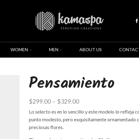
WOMEN
MEN
ABOUT US
CONTAC
Pensamiento
$
299.00
–
$
329.00
Lo selecto es en lo sencillo y este modelo lo refleja c
punto modesto, pero exquisitamente ornamentado 
preciosas flores.