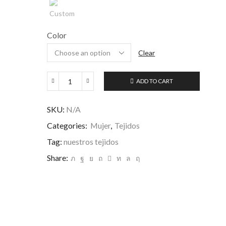
S
Alpaca
&
Customized/Maßanfertigung/Personalizado
Silk/Seide/Seda
Color
Clear
ADD TO CART
Pensamiento
quantity
SKU:
N/A
Categories:
Mujer
,
Tejidos
Tag:
nuestros tejidos
Share: