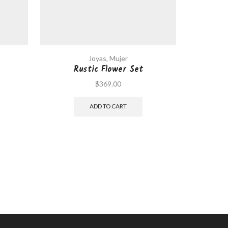
Joyas
,
Mujer
Rustic Flower Set
$
369.00
ADD TO CART