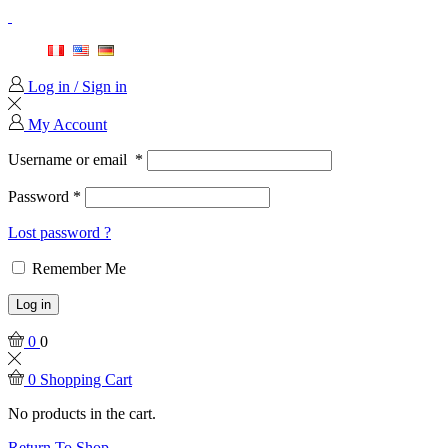
Log in / Sign in
My Account
Username or email
*
Password
*
Lost password ?
Remember Me
Log in
0
0
0
Shopping Cart
No products in the cart.
Return To Shop