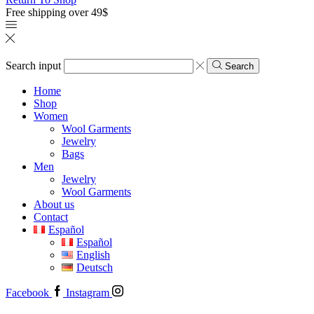
Free shipping over 49$
Search input
Search
Home
Shop
Women
Wool Garments
Jewelry
Bags
Men
Jewelry
Wool Garments
About us
Contact
Español
Español
English
Deutsch
Facebook
Instagram