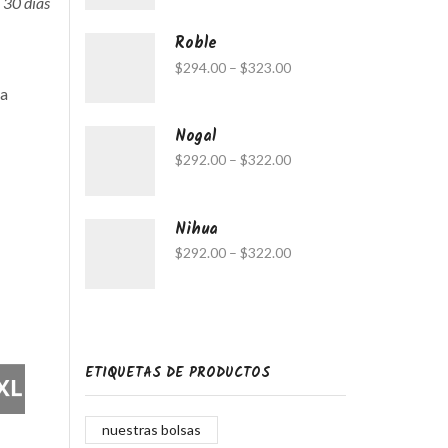
 30 días
Roble
$
294.00
–
$
323.00
 a
Nogal
$
292.00
–
$
322.00
Nihua
$
292.00
–
$
322.00
ETIQUETAS DE PRODUCTOS
XL
nuestras bolsas