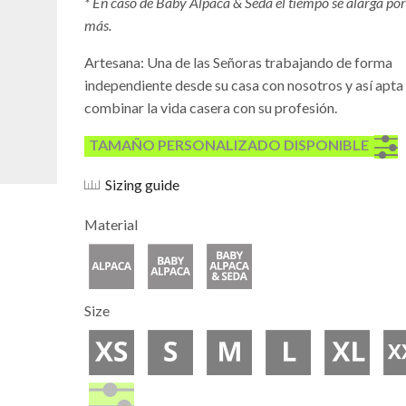
* En caso de Baby Alpaca & Seda el tiempo se alarga por
más.
Artesana: Una de las Señoras trabajando de forma
independiente desde su casa con nosotros y así apta
combinar la vida casera con su profesión.
TAMAÑO PERSONALIZADO DISPONIBLE
Sizing guide
Material
Alpaca
Baby
Baby &
Size
Alpaca
Silk/Seide/Seda
XS
S
M
L
XL
X