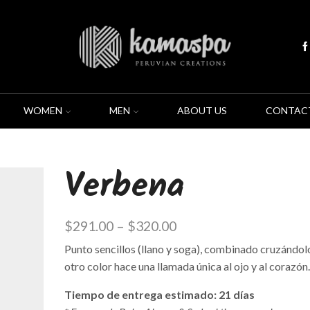
WOMEN
MEN
ABOUT US
CONTAC
Verbena
$
291.00
–
$
320.00
Punto sencillos (llano y soga), combinado cruzándol
otro color hace una llamada única al ojo y al corazón.
Tiempo de entrega estimado: 21
días