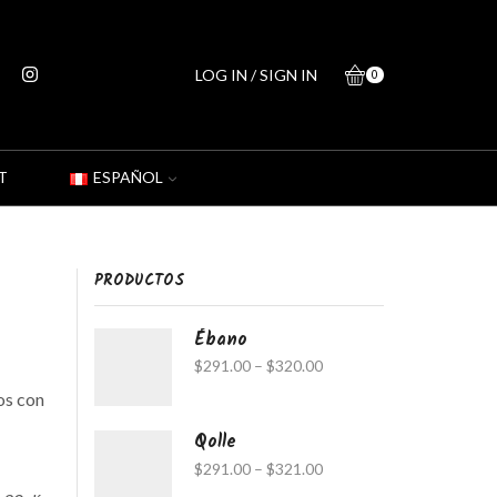
LOG IN / SIGN IN
0
T
ESPAÑOL
PRODUCTOS
Ébano
$
291.00
–
$
320.00
os con
Qolle
$
291.00
–
$
321.00