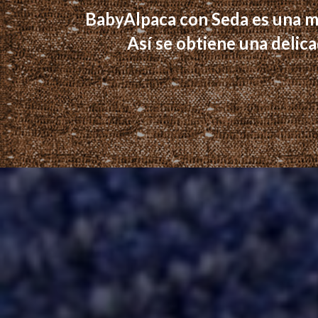
BabyAlpaca con Seda es una m
Así se obtiene una delic