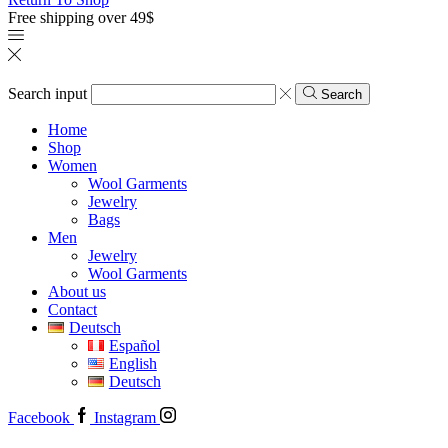
Free shipping over 49$
Search input
Search
Home
Shop
Women
Wool Garments
Jewelry
Bags
Men
Jewelry
Wool Garments
About us
Contact
Deutsch
Español
English
Deutsch
Facebook
Instagram