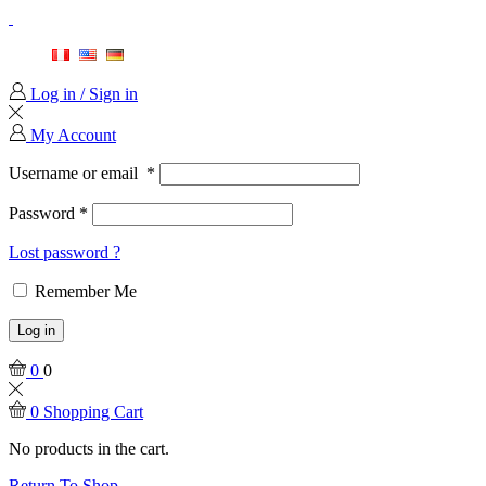
Log in / Sign in
My Account
Username or email
*
Password
*
Lost password ?
Remember Me
Log in
0
0
0
Shopping Cart
No products in the cart.
Return To Shop